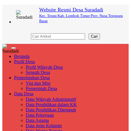
Website Resmi Desa Suradadi
Kec. Terara Kab. Lombok Timur Prov. Nusa Tenggara
Barat
Cari
Toggle
navigation
Beranda
Profil Desa
Profil Wilayah Desa
Sejarah Desa
Pemerintahan Desa
Visi dan Misi
Pemerintah Desa
Data Desa
Data Wilayah Administratif
Data Pendidikan dalam KK
Data Pendidikan Ditempuh
Data Pekerjaan
Data Agama
Data Jenis Kelamin
Data Warga Negara