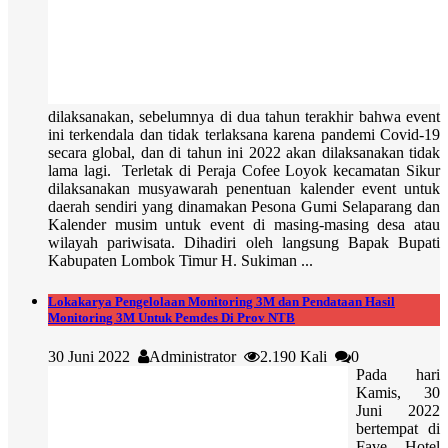
dilaksanakan, sebelumnya di dua tahun terakhir bahwa event
ini terkendala dan tidak terlaksana karena pandemi Covid-19
secara global, dan di tahun ini 2022 akan dilaksanakan tidak
lama lagi. Terletak di Peraja Cofee Loyok kecamatan Sikur
dilaksanakan musyawarah penentuan kalender event untuk
daerah sendiri yang dinamakan Pesona Gumi Selaparang dan
Kalender musim untuk event di masing-masing desa atau
wilayah pariwisata. Dihadiri oleh langsung Bapak Bupati
Kabupaten Lombok Timur H. Sukiman ...
Lokakarya Pengelolaan Monitoring 3M dan Pendataan Hasil
Monitoring 3M Untuk Pemdes Di Prov NTB
30 Juni 2022
Administrator
2.190 Kali
0
Pada hari
Kamis, 30
Juni 2022
bertempat di
Fave Hotel