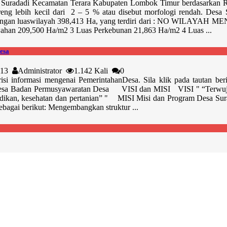
 Suradadi Kecamatan Terara Kabupaten Lombok Timur berdasarkan 
reng lebih kecil dari 2 – 5 % atau disebut morfologi rendah. Desa 
dengan luaswilayah 398,413 Ha, yang terdiri dari : NO WILA
ahan 209,500 Ha/m2 3 Luas Perkebunan 21,863 Ha/m2 4 Luas ...
esa
2013
Administrator
1.142 Kali
0
risi informasi mengenai PemerintahanDesa. Sila klik pada tautan be
esa Badan Permusyawaratan Desa VISI dan MISI VISI " “Terwujudn
idikan, kesehatan dan pertanian” " MISI Misi dan Program Desa Sur
ebagai berikut: Mengembangkan struktur ...