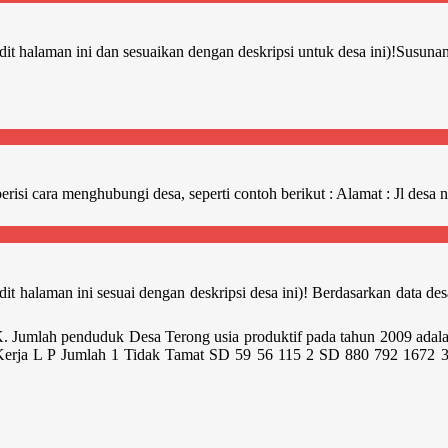
edit halaman ini dan sesuaikan dengan deskripsi untuk desa ini)!Susu
erisi cara menghubungi desa, seperti contoh berikut : Alamat : Jl des
edit halaman ini sesuai dengan deskripsi desa ini)! Berdasarkan data 
umlah penduduk Desa Terong usia produktif pada tahun 2009 adalah 4
an Kerja L P Jumlah 1 Tidak Tamat SD 59 56 115 2 SD 880 792 167