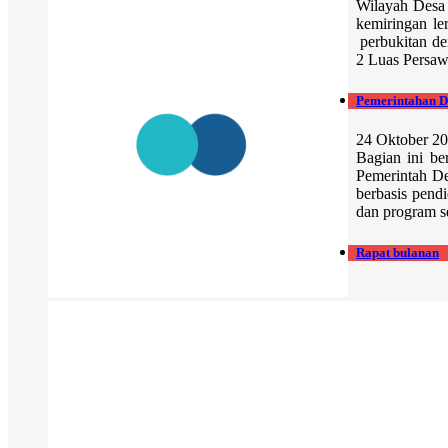
Wilayah Desa
kemiringan le
perbukitan 
2 Luas Persaw
Pemerintahan D
24 Oktober 
Bagian ini be
Pemerintah D
berbasis pend
dan program s
Rapat bulanan